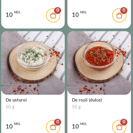
0
0
MDL
MDL
10
10
De usturoi
De roșii (dulce)
50 g
50 g
0
0
MDL
MDL
10
10