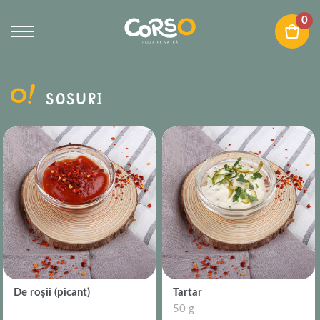
0
SOSURI
De roșii (picant)
Tartar
50 g