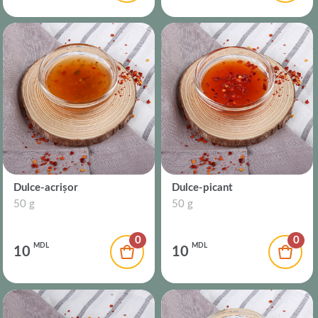
Dulce-acrișor
Dulce-picant
50 g
50 g
0
0
MDL
MDL
10
10