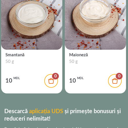
Smantană
Maioneză
50 g
50 g
0
0
MDL
MDL
10
10
Descarcă
aplicația UDS
și primește bonusuri și
reduceri nelimitat!